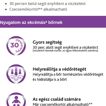
30 percen belül segít enyhíteni a viszketést
Csecsemőkortól** alkalmazható
Nyugalom az ekcémás* bőrnek